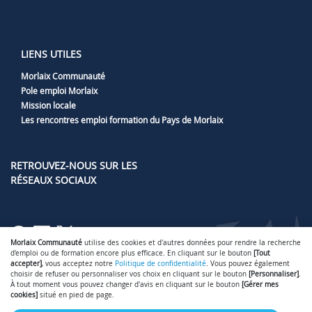
LIENS UTILES
Morlaix Communauté
Pole emploi Morlaix
Mission locale
Les rencontres emploi formation du Pays de Morlaix
RETROUVEZ-NOUS SUR LES
RÉSEAUX SOCIAUX
Lien vers notre page Facebook
Lien vers notre page LinkedIn
Lien vers notre page Twitter
Morlaix Communauté
utilise des cookies et d'autres données pour rendre la recherche
d'emploi ou de formation encore plus efficace. En cliquant sur le bouton
[Tout
accepter]
, vous acceptez notre
Politique de confidentialité
. Vous pouvez également
choisir de refuser ou personnaliser vos choix en cliquant sur le bouton
[Personnaliser]
.
À tout moment vous pouvez changer d'avis en cliquant sur le bouton
[Gérer mes
Gérer mes cookies
Mentions légales
-
-
cookies]
situé en pied de page.
Conditions générales d'utilisation
Politique de confidentialité
Nous
-
-